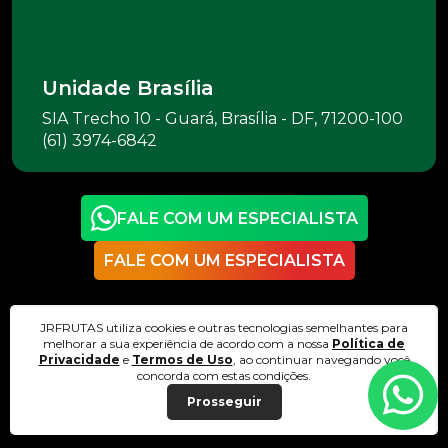
Unidade Brasília
SIA Trecho 10 - Guará, Brasília - DF, 71200-100
(61) 3974-6842
FALE COM UM ESPECIALISTA
FALE COM UM ESPECIALISTA
JRFRUTAS utiliza cookies e outras tecnologias semelhantes para
melhorar a sua experiência de acordo com a nossa
Política de
2026 © JR. COMERCIAL DE FRUTAS
Privacidade
e
Termos de Uso
, ao continuar navegando você
concorda com estas condições.
Prosseguir